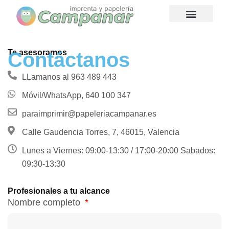
Ir
al
contenido
Quienes somos
Te asesoramos
Contáctanos
LLamanos al 963 489 443
Móvil/WhatsApp, 640 100 347
paraimprimir@papeleriacampanar.es
Calle Gaudencia Torres, 7, 46015, Valencia
Lunes a Viernes: 09:00-13:30 / 17:00-20:00 Sabados:
09:30-13:30
Profesionales a tu alcance
Nombre completo